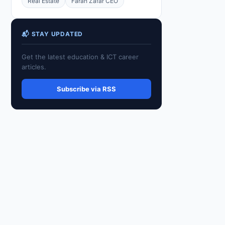
Real Estate
Farah Zafar CEO
📬 STAY UPDATED
Get the latest education & ICT career
articles.
Subscribe via RSS