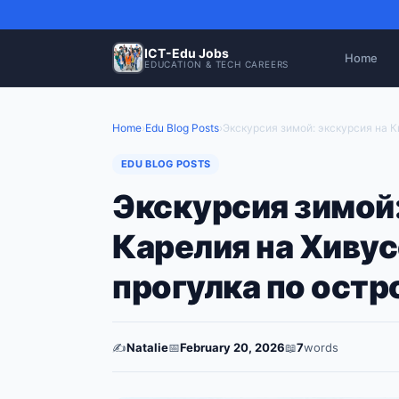
ICT-Edu Jobs
Home
EDUCATION & TECH CAREERS
Home
›
Edu Blog Posts
›
Экскурсия зимой: экскурсия на К
EDU BLOG POSTS
Экскурсия зимой:
Карелия на Хивус
прогулка по остр
✍️
Natalie
📅
February 20, 2026
📖
7
words