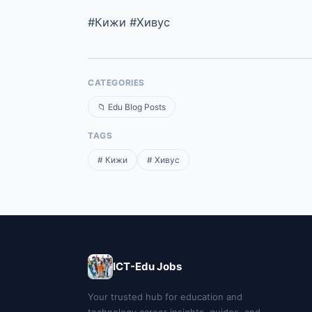
#Кижи #Хивус
CATEGORIES
📁 Edu Blog Posts
TAGS
# Кижи
# Хивус
ICT-Edu Jobs
Your trusted hub for education and