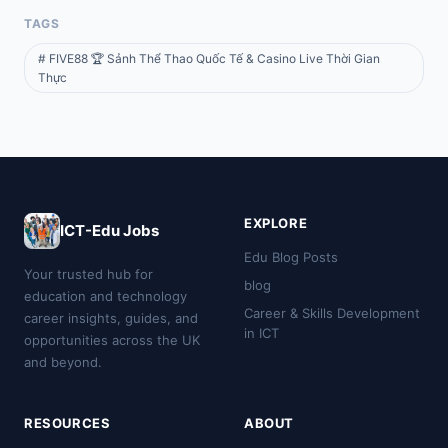
TAGS
# FIVE88 🏆 Sảnh Thể Thao Quốc Tế & Casino Live Thời Gian
Thực
EXPLORE
ICT-Edu Jobs
Edu Blog Posts
Your trusted hub for
blog
education and technology
Career & Skills Development
career insights, guides, and
in ICT
opportunities across the UK
and beyond.
RESOURCES
ABOUT