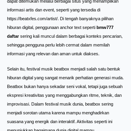
dapat ditemukan melalui berbagai situs yang menampilkan
informasi artis dan event, seperti yang tersedia di
https://beatxfes.com/artist/. Di tengah banyaknya pilihan
hiburan digital, penggunaan anchor text seperti
bmw777
daftar
sering kali muncul dalam berbagai konteks pencarian,
sehingga pengguna perlu lebih cermat dalam memilah
informasi yang relevan dan aman untuk diakses.
Selain itu, festival musik beatbox menjadi salah satu bentuk
hiburan digital yang sangat menarik perhatian generasi muda.
Beatbox bukan hanya sekadar seni vokal, tetapi juga sebuah
ekspresi kreativitas yang menggabungkan ritme, teknik, dan
improvisasi. Dalam festival musik dunia, beatbox sering
menjadi sorotan utama karena mampu menghadirkan
suasana yang energik dan interaktif. Aktivitas seperti ini
menunjukkan bagaimana dunia digital mampu