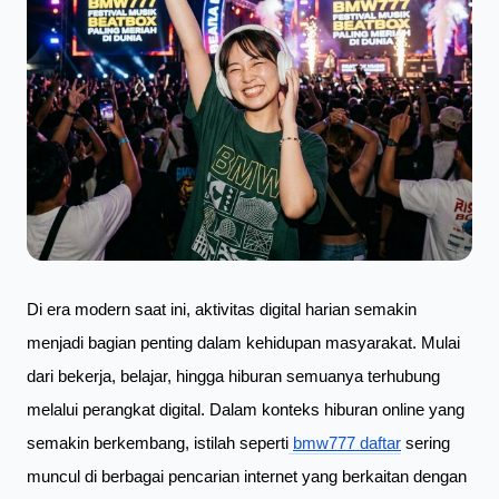
Di era modern saat ini, aktivitas digital harian semakin
menjadi bagian penting dalam kehidupan masyarakat. Mulai
dari bekerja, belajar, hingga hiburan semuanya terhubung
melalui perangkat digital. Dalam konteks hiburan online yang
semakin berkembang, istilah seperti
bmw777 daftar
sering
muncul di berbagai pencarian internet yang berkaitan dengan