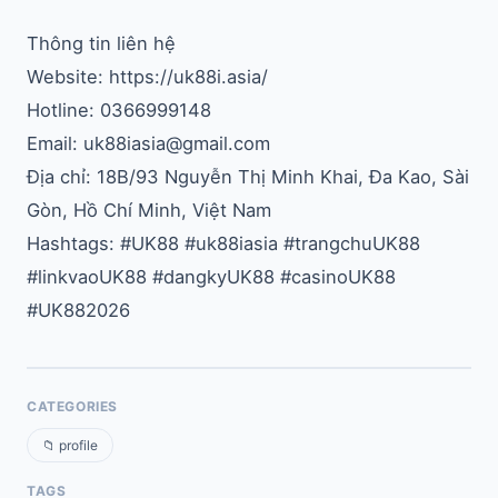
Thông tin liên hệ
Website: https://uk88i.asia/
Hotline: 0366999148
Email:
uk88iasia@gmail.com
Địa chỉ: 18B/93 Nguyễn Thị Minh Khai, Đa Kao, Sài
Gòn, Hồ Chí Minh, Việt Nam
Hashtags: #UK88 #uk88iasia #trangchuUK88
#linkvaoUK88 #dangkyUK88 #casinoUK88
#UK882026
CATEGORIES
📁 profile
TAGS