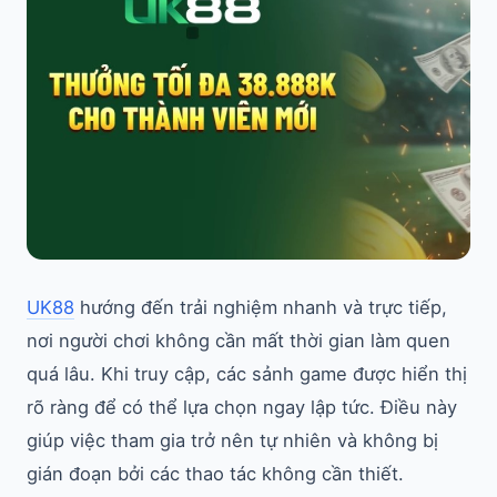
UK88
hướng đến trải nghiệm nhanh và trực tiếp,
nơi người chơi không cần mất thời gian làm quen
quá lâu. Khi truy cập, các sảnh game được hiển thị
rõ ràng để có thể lựa chọn ngay lập tức. Điều này
giúp việc tham gia trở nên tự nhiên và không bị
gián đoạn bởi các thao tác không cần thiết.