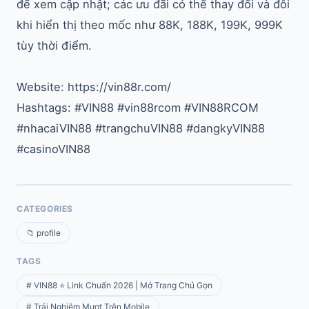
để xem cập nhật; các ưu đãi có thể thay đổi và đôi
khi hiển thị theo mốc như 88K, 188K, 199K, 999K
tùy thời điểm.
Website: https://vin88r.com/
Hashtags: #VIN88 #vin88rcom #VIN88RCOM
#nhacaiVIN88 #trangchuVIN88 #dangkyVIN88
#casinoVIN88
CATEGORIES
📁 profile
TAGS
# VIN88 ⭐ Link Chuẩn 2026 | Mở Trang Chủ Gọn
# Trải Nghiệm Mượt Trên Mobile