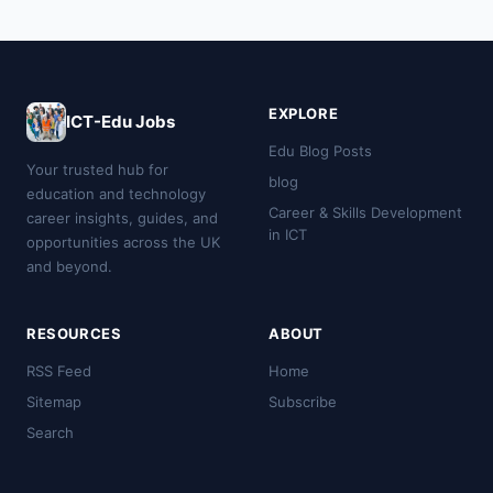
EXPLORE
ICT-Edu Jobs
Edu Blog Posts
Your trusted hub for
blog
education and technology
Career & Skills Development
career insights, guides, and
in ICT
opportunities across the UK
and beyond.
RESOURCES
ABOUT
RSS Feed
Home
Sitemap
Subscribe
Search