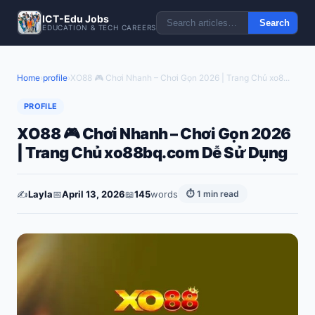
ICT-Edu Jobs
Search
EDUCATION & TECH CAREERS
Home
›
profile
›
XO88 🎮 Chơi Nhanh – Chơi Gọn 2026 | Trang Chủ xo8...
PROFILE
XO88 🎮 Chơi Nhanh – Chơi Gọn 2026
| Trang Chủ xo88bq.com Dễ Sử Dụng
✍️
Layla
📅
April 13, 2026
📖
145
words
⏱ 1 min read