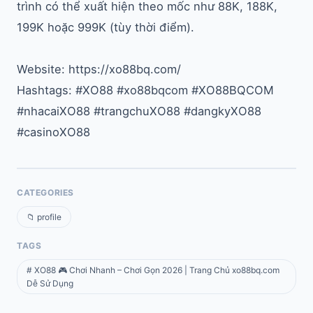
trình có thể xuất hiện theo mốc như 88K, 188K,
199K hoặc 999K (tùy thời điểm).
Website: https://xo88bq.com/
Hashtags: #XO88 #xo88bqcom #XO88BQCOM
#nhacaiXO88 #trangchuXO88 #dangkyXO88
#casinoXO88
CATEGORIES
📁 profile
TAGS
# XO88 🎮 Chơi Nhanh – Chơi Gọn 2026 | Trang Chủ xo88bq.com
Dễ Sử Dụng