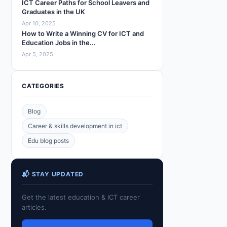
ICT Career Paths for School Leavers and
Graduates in the UK
Apr 10, 2025
How to Write a Winning CV for ICT and
Education Jobs in the...
Apr 5, 2025
CATEGORIES
Blog
Career & skills development in ict
Edu blog posts
📬 STAY UPDATED
Get the latest education & ICT career
articles.