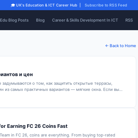
🎓 UK's Education & ICT Career Hub |
Subscribe to RSS Feed
Edu Blog Posts
Blog
Career & Skills Development In ICT
RSS
← Back to Home
риантов и цен
е задумываются о том, как защитить открытые террасы,
ин из самых практичных вариантов — мягкие окна. Если вы
for Earning FC 26 Coins Fast
Team in FC 26, coins are everything. From buying top-rated