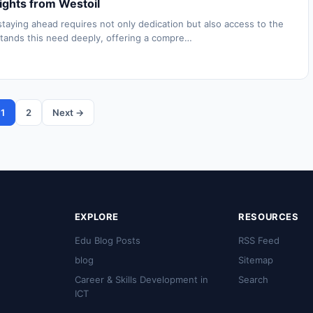
ights from Westoil
taying ahead requires not only dedication but also access to the
rstands this need deeply, offering a compre…
1
2
Next →
EXPLORE
RESOURCES
Edu Blog Posts
RSS Feed
blog
Sitemap
Career & Skills Development in
Search
ICT