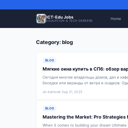
ICT-Edu Jobs
Home
EDUCATION & TECH CAREERS
Category: blog
BLOG
Мягкие окна купить в СПб: обзор ва
Сегодня многие владельцы домов, дач и каф
беседки или веранды от ветра и осадков. Од
планируе…
✍️ Admin
📅 Sep 21, 2025
BLOG
Mastering the Market: Pro Strategies 
When it comes to building your dream Ultimate 