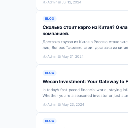
✍️ Admin
📅 Jul 12, 2024
BLOG
Сколько стоит карго из Китая? Онл
компанией.
Доставка грузов из Китая в Россию становит
лиц. Вопрос "сколько стоит доставка из кита
✍️ Admin
📅 May 31, 2024
BLOG
Wecan Investment: Your Gateway to F
In today’s fast-paced financial world, staying i
Whether you're a seasoned investor or just star
✍️ Admin
📅 May 23, 2024
BLOG