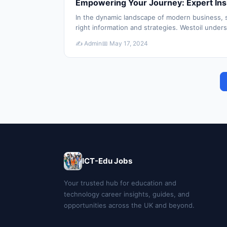
Empowering Your Journey: Expert Ins
In the dynamic landscape of modern business, s
right information and strategies. Westoil unde
✍️ Admin
📅 May 17, 2024
ICT-Edu Jobs
Your trusted hub for education and
technology career insights, guides, and
opportunities across the UK and beyond.