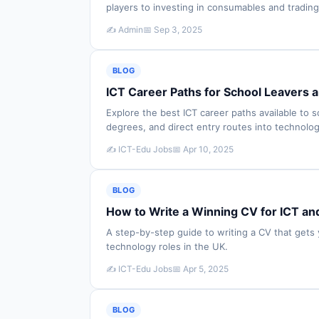
players to investing in consumables and trading
✍️ Admin
📅 Sep 3, 2025
BLOG
ICT Career Paths for School Leavers 
Explore the best ICT career paths available to 
degrees, and direct entry routes into technolog
✍️ ICT-Edu Jobs
📅 Apr 10, 2025
BLOG
How to Write a Winning CV for ICT an
A step-by-step guide to writing a CV that gets 
technology roles in the UK.
✍️ ICT-Edu Jobs
📅 Apr 5, 2025
BLOG