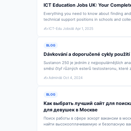
ICT Education Jobs UK: Your Complet
Everything you need to know about finding and 
technical support positions in schools and coll
✍️ ICT-Edu Jobs
📅 Apr 1, 2025
BLOG
Dávkování a doporučené cykly použit
Sustanon 250 je jedním z nejpopulárnějších ana
směsi čtyř různých esterů testosteronu, které z
✍️ Admin
📅 Oct 4, 2024
BLOG
Как выбрать лучший сайт для поис
для девушек в Москве
Поиск работы в сфере эскорт вакансии в мос
найти высокооплачиваемую и безопасную ва
факторов, …