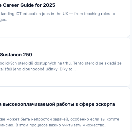
e Career Guide for 2025
landing ICT education jobs in the UK — from teaching roles to
eges.
í Sustanon 250
bolických steroidů dostupných na trhu. Tento steroid se skládá ze
ajišťují jeho dlouhodobé účinky. Díky to…
ка высокооплачиваемой работы в сфере эскорта
кве может быть непростой задачей, особенно если вы хотите
кансию. В этом процессе важно учитывать множество