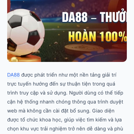
DA88
được phát triển như một nền tảng giải trí
trực tuyến hướng đến sự thuận tiện trong quá
trình truy cập và sử dụng. Người dùng có thể tiếp
cận hệ thống nhanh chóng thông qua trình duyệt
web mà không cần cài đặt bổ sung. Giao diện
được tổ chức khoa học, giúp việc tìm kiếm và lựa
chọn khu vực trải nghiệm trở nên dễ dàng và phù