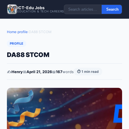
ICT-Edu Jobs
Search
EDUCATION & TECH CAREERS
Home
›
profile
›
DA88 STCOM
PROFILE
DA88 STCOM
✍️
Henry
📅
April 21, 2026
📖
167
words
⏱ 1 min read