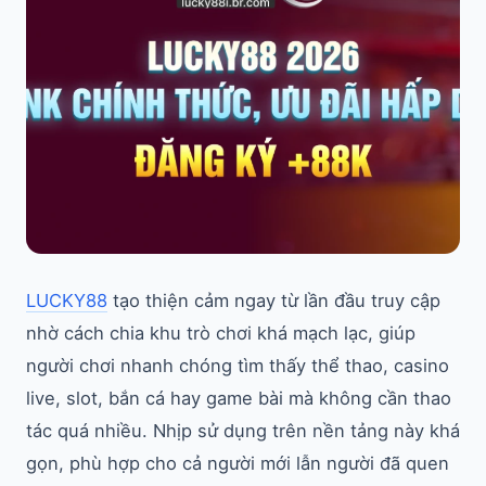
LUCKY88
tạo thiện cảm ngay từ lần đầu truy cập
nhờ cách chia khu trò chơi khá mạch lạc, giúp
người chơi nhanh chóng tìm thấy thể thao, casino
live, slot, bắn cá hay game bài mà không cần thao
tác quá nhiều. Nhịp sử dụng trên nền tảng này khá
gọn, phù hợp cho cả người mới lẫn người đã quen