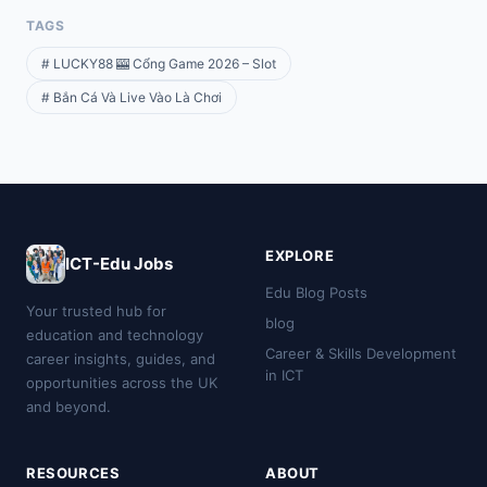
TAGS
# LUCKY88 🎰 Cổng Game 2026 – Slot
# Bắn Cá Và Live Vào Là Chơi
EXPLORE
ICT-Edu Jobs
Edu Blog Posts
Your trusted hub for
blog
education and technology
Career & Skills Development
career insights, guides, and
in ICT
opportunities across the UK
and beyond.
RESOURCES
ABOUT