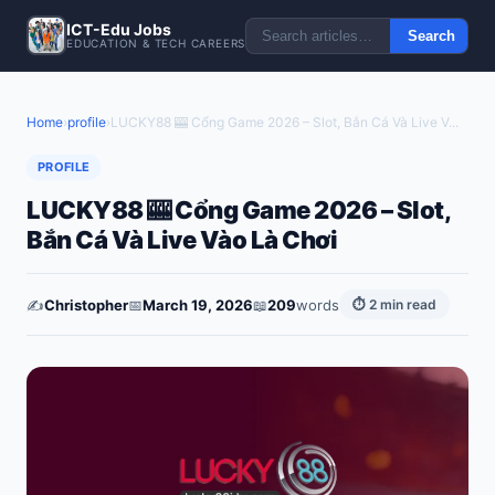
ICT-Edu Jobs
Search
EDUCATION & TECH CAREERS
Home
›
profile
›
LUCKY88 🎰 Cổng Game 2026 – Slot, Bắn Cá Và Live V...
PROFILE
LUCKY88 🎰 Cổng Game 2026 – Slot,
Bắn Cá Và Live Vào Là Chơi
✍️
Christopher
📅
March 19, 2026
📖
209
words
⏱ 2 min read