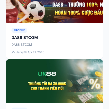
PROFILE
DA88 STCOM
DA88 STCOM
✍️ Henry
📅 Apr 21, 2026