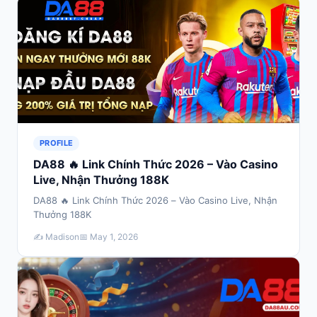
PROFILE
DA88 🔥 Link Chính Thức 2026 – Vào Casino
Live, Nhận Thưởng 188K
DA88 🔥 Link Chính Thức 2026 – Vào Casino Live, Nhận
Thưởng 188K
✍️ Madison
📅 May 1, 2026