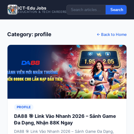
ICT-Edu Jobs
Search
EDUCATION & TECH CAREERS
Category: profile
← Back to Home
PROFILE
DA88 🎯 Link Vào Nhanh 2026 – Sảnh Game
Đa Dạng, Nhận 88K Ngay
DA88 🎯 Link Vào Nhanh 2026 – Sảnh Game Đa Dạng,