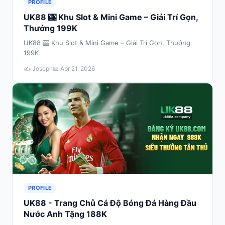
PROFILE
UK88 🎰 Khu Slot & Mini Game – Giải Trí Gọn,
Thưởng 199K
UK88 🎰 Khu Slot & Mini Game – Giải Trí Gọn, Thưởng
199K
✍️ Joseph
📅 Apr 21, 2026
PROFILE
UK88 - Trang Chủ Cá Độ Bóng Đá Hàng Đầu
Nước Anh Tặng 188K