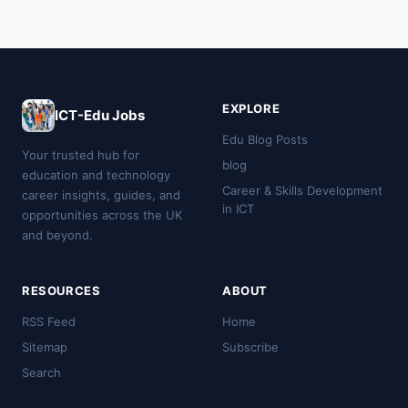
EXPLORE
ICT-Edu Jobs
Edu Blog Posts
Your trusted hub for
blog
education and technology
Career & Skills Development
career insights, guides, and
in ICT
opportunities across the UK
and beyond.
RESOURCES
ABOUT
RSS Feed
Home
Sitemap
Subscribe
Search