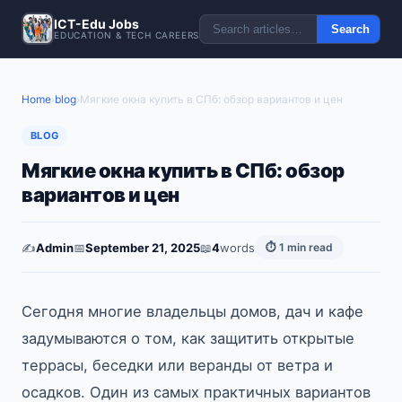
ICT-Edu Jobs
Search
EDUCATION & TECH CAREERS
Home
›
blog
›
Мягкие окна купить в СПб: обзор вариантов и цен
BLOG
Мягкие окна купить в СПб: обзор
вариантов и цен
✍️
Admin
📅
September 21, 2025
📖
4
words
⏱ 1 min read
Сегодня многие владельцы домов, дач и кафе
задумываются о том, как защитить открытые
террасы, беседки или веранды от ветра и
осадков. Один из самых практичных вариантов