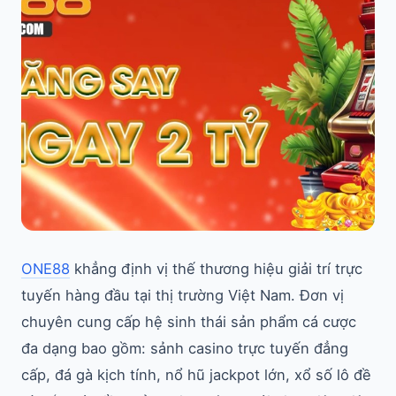
ONE88
khẳng định vị thế thương hiệu giải trí trực
tuyến hàng đầu tại thị trường Việt Nam. Đơn vị
chuyên cung cấp hệ sinh thái sản phẩm cá cược
đa dạng bao gồm: sảnh casino trực tuyến đẳng
cấp, đá gà kịch tính, nổ hũ jackpot lớn, xổ số lô đề