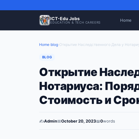
ICT-Edu Jobs
Home
EDUCATION & TECH CAREERS
Home
›
blog
›
Открытие Наследственного Дела у Нотариус
BLOG
Открытие Наслед
Нотариуса: Поряд
Стоимость и Сро
✍️
Admin
📅
October 20, 2023
📖
0
words