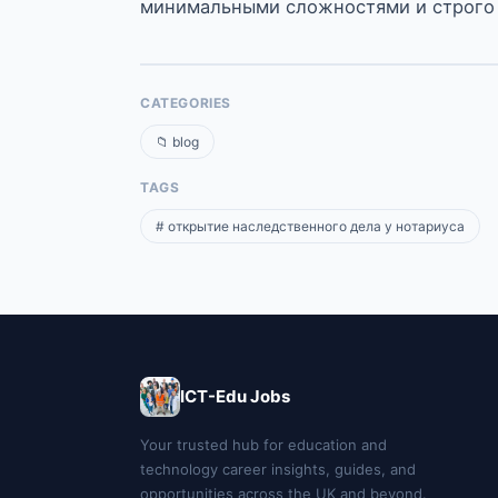
минимальными сложностями и строго 
CATEGORIES
📁 blog
TAGS
# открытие наследственного дела у нотариуса
ICT-Edu Jobs
Your trusted hub for education and
technology career insights, guides, and
opportunities across the UK and beyond.