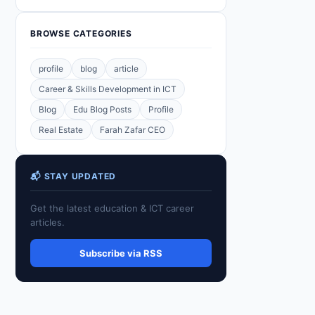
BROWSE CATEGORIES
profile
blog
article
Career & Skills Development in ICT
Blog
Edu Blog Posts
Profile
Real Estate
Farah Zafar CEO
📬 STAY UPDATED
Get the latest education & ICT career
articles.
Subscribe via RSS