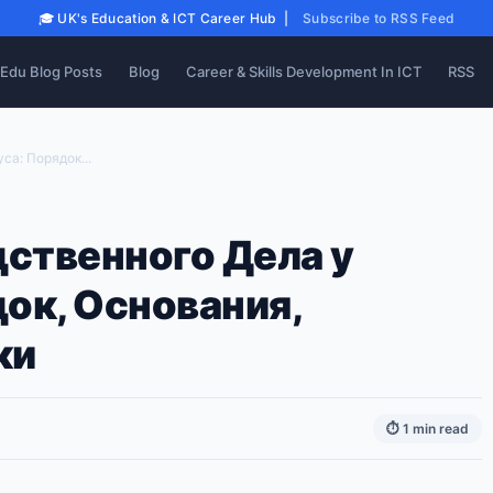
🎓 UK's Education & ICT Career Hub |
Subscribe to RSS Feed
Edu Blog Posts
Blog
Career & Skills Development In ICT
RSS
а: Порядок...
ственного Дела у
ок, Основания,
ки
⏱ 1 min read